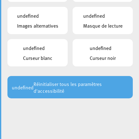
Biergeramt
undefined
undefined
Nuit Blanche
Images alternatives
Masque de lecture
Demande d’Autorisation pour
Loteries/Tombolas
undefined
undefined
Curseur blanc
Curseur noir
Demande d’une vignette résidentielle
Chèques-Service Accueil
Réinitialiser tous les paramètres
undefined
d'accessibilité
Certificat de résidence (sur myguichet.lu)
Certificat de résidence élargi (sur myguichet.lu)
Afficher tout
Circulation