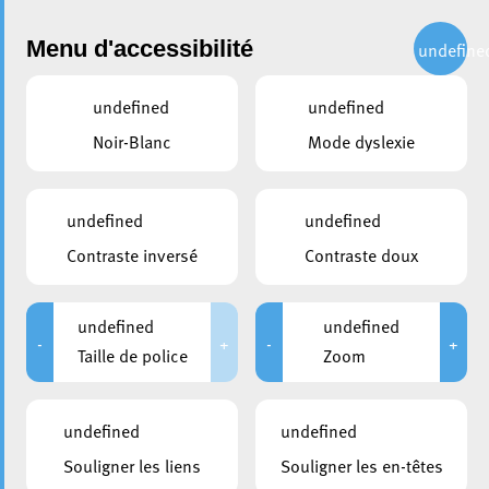
Administration
Menu d'accessibilité
undefine
undefined
undefined
partager
Noir-Blanc
Mode dyslexie
Formulaires
undefined
undefined
Recherche
Contraste inversé
Contraste doux
BiBSS
undefined
undefined
-
+
-
+
Paquet Vivres – Alimentation
Taille de police
Zoom
Plus Bus
undefined
undefined
Plus Bus Carnet
Souligner les liens
Souligner les en-têtes