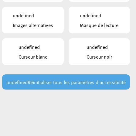
undefined
undefined
LSAP
Images alternatives
Masque de lecture
LSAP
undefined
undefined
LSAP
Curseur blanc
Curseur noir
ADR
CSV
undefined
Réinitialiser tous les paramètres d'accessibilité
déi gréng
DP
LSAP
CSV