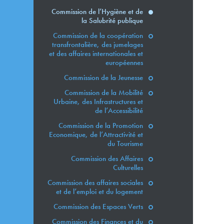
Commission de l’Hygiène et de
la Salubrité publique
Commission de la coopération
transfrontalière, des jumelages
et des affaires internationales et
européennes
Commission de la Jeunesse
Commission de la Mobilité
Urbaine, des Infrastructures et
de l’Accessibilité
Commission de la Promotion
Economique, de l’Attractivité et
du Tourisme
Commission des Affaires
Culturelles
Commission des affaires sociales
et de l’emploi et du logement
Commission des Espaces Verts
Commission des Finances et du