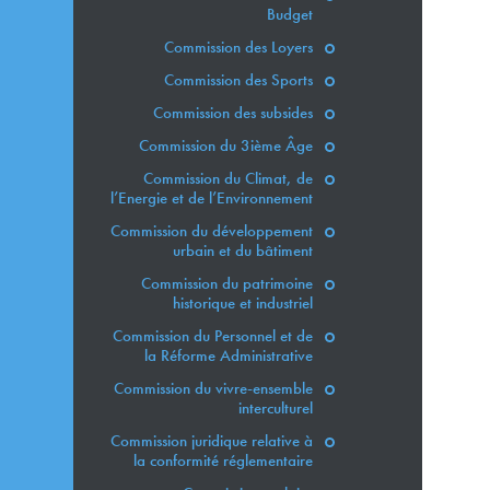
Budget
Commission des Loyers
Commission des Sports
Commission des subsides
Commission du 3ième Âge
Commission du Climat, de
l’Energie et de l’Environnement
Commission du développement
urbain et du bâtiment
Commission du patrimoine
historique et industriel
Commission du Personnel et de
la Réforme Administrative
Commission du vivre-ensemble
interculturel
Commission juridique relative à
la conformité réglementaire