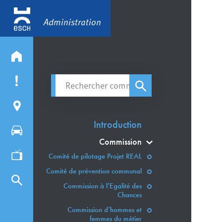
Administration
Rechercher commission/syndicat
Introduction
Commission
Comité de pilotage Projet REAL
Comité de prévention communal
Commission à l’Egalité des
Chances
Commission d’hommes et
femmes du métier