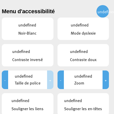
CITOYEN
ACTUALITÉS
PUBLICATIONS
CONTACT
Menu d'accessibilité
undefine
undefined
undefined
Noir-Blanc
Mode dyslexie
et de la Salubrité
undefined
undefined
Contraste inversé
Contraste doux
undefined
undefined
-
+
-
+
Taille de police
Zoom
Parti
DP
undefined
undefined
CSV
Souligner les liens
Souligner les en-têtes