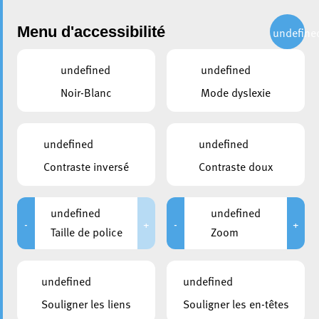
Administration
Menu d'accessibilité
undefine
undefined
undefined
Choisir une commission ou un syndicat
Noir-Blanc
Mode dyslexie
partager
Commission des Affaires
undefined
undefined
Culturelles
Contraste inversé
Contraste doux
undefined
undefined
Président
-
+
-
+
Taille de police
Zoom
Scholl Daliah
DP
undefined
undefined
Secrétaire
Espen Jean-Paul
Souligner les liens
Souligner les en-têtes