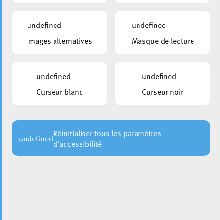
Secrétaire suppléant
Damiani Anne-Laure
undefined
undefined
Images alternatives
Masque de lecture
Membre effectif
Denuit Cindy
CSV
undefined
undefined
Membre effectif
Curseur blanc
Curseur noir
Dierckx-Mauer Chantal
CSV
Membre effectif
Réinitialiser tous les paramètres
undefined
d'accessibilité
Ferraria Fialho Sonia
déi gréng
Membre effectif
Gensous Lara
LSAP