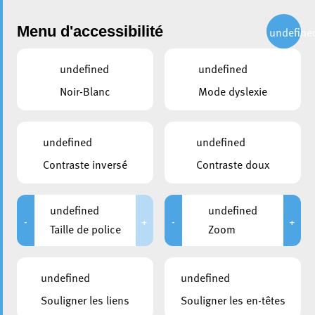
Administration
Menu d'accessibilité
undefine
undefined
undefined
Choisir une commission ou un syndicat
Noir-Blanc
Mode dyslexie
partager
GECT
undefined
undefined
Contraste inversé
Contraste doux
Membre effectif
Cavaleiro Bruno
undefined
undefined
-
+
-
+
CSV
Taille de police
Zoom
Membre suppléant
Ramdedovic Dejvid
undefined
undefined
CSV
Souligner les liens
Souligner les en-têtes