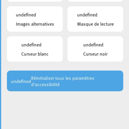
Membre effectif
Bausch Andy
undefined
undefined
déi gréng
Images alternatives
Masque de lecture
Membre effectif
Breuer Jacqueline
undefined
undefined
déi Lénk
Curseur blanc
Curseur noir
Membre effectif
De Macedo Daniel
déi gréng
Réinitialiser tous les paramètres
undefined
Membre effectif
d'accessibilité
Faltz Steve
LSAP
Membre effectif
Funck Ben
LSAP