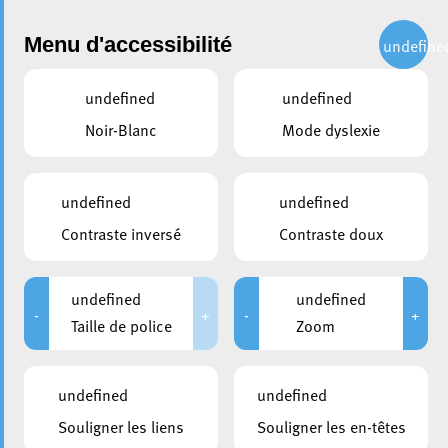
Administration
Menu d'accessibilité
undefine
undefined
undefined
Choisir une commission ou un syndicat
Noir-Blanc
Mode dyslexie
partager
Commission du Personnel et
undefined
undefined
de la Réforme Administrative
Contraste inversé
Contraste doux
undefined
undefined
Président
-
+
-
+
Taille de police
Zoom
Bermes Pascal
CSV
undefined
undefined
Secrétaire
Santos Cris
Souligner les liens
Souligner les en-têtes