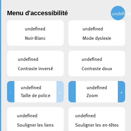
Administration
Menu d'accessibilité
undefine
undefined
undefined
Choisir une commission ou un syndicat
Noir-Blanc
Mode dyslexie
partager
Commission du
undefined
undefined
développement urbain et du
Contraste inversé
Contraste doux
bâtiment
undefined
undefined
-
+
-
+
Taille de police
Zoom
Président
Bausch Andy
déi gréng
undefined
undefined
Souligner les liens
Souligner les en-têtes
Vice-président