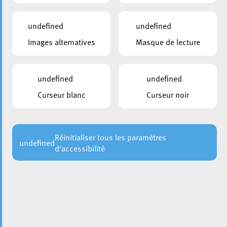
Weyrich Joy
CSV
undefined
undefined
Secrétaire
Images alternatives
Masque de lecture
Folschette Mireille
Membre effectif
undefined
undefined
Agostini Michael
Curseur blanc
Curseur noir
DP
Membre effectif
Babacic Mesud
Réinitialiser tous les paramètres
undefined
LSAP
d'accessibilité
Membre effectif
Biwer Stéphane
LSAP
Membre effectif
Correia Stéphane