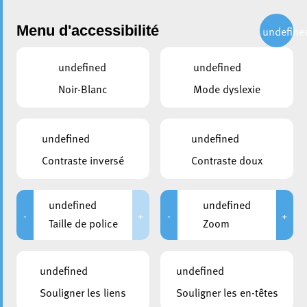
Administration
Menu d'accessibilité
undefine
undefined
undefined
Choisir un sujet
Noir-Blanc
Mode dyslexie
partager
Ajouter votre manifestation à
undefined
undefined
l’agenda de la Ville d’Esch
Contraste inversé
Contraste doux
Pour que leurs manifestations apparaissent dans les
undefined
undefined
pages Agenda de ce site ou du
, le magazine
KultEsch
-
+
-
+
Taille de police
Zoom
officiel de la Ville, les organisateurs doivent en entrer les
informationsdans la base de données de
Events in
l’agenda du Luxembourg.
Luxembourg,
undefined
undefined
Souligner les liens
Souligner les en-têtes
La présence des données sur
Events in Luxembourg
est