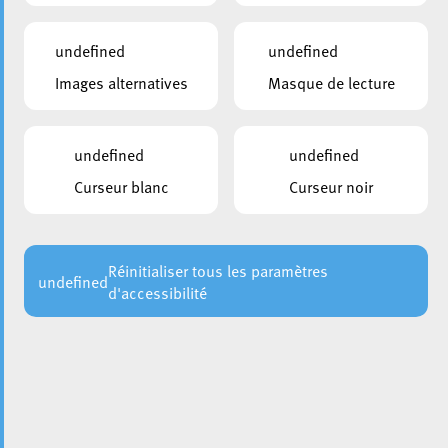
indispensable pour que les événements figurent dans le
KultEsch et sur ce site. En outre, vos données entrées via
undefined
undefined
Events in Luxembourg
seront également présentées sur
Images alternatives
Masque de lecture
d’autres plateformes. En d’autres termes, avec une seule
saisie, vous augmentez votre portée et atteignez votre
public cible.
undefined
undefined
Curseur blanc
Curseur noir
Réinitialiser tous les paramètres
undefined
d'accessibilité
Events in Luxembourg
Cliquez ici