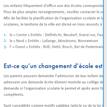
Les enfants fréquentent d’office une des écoles correspondant 
Pour de plus amples renseignements, veuillez contacter le se
Afin de faciliter la planification de l’organisation scolaire et la
scolaires, le territoire de la ville est divisé en trois ressorts à sa
le « Centre » Entités : Dellhéicht, Neudorf, Grand-rue, Fa
le « Nord » Entités : Lallange, Aérodrome, Nonnewisen
l’ « Ouest » Entités : Brill, Hiehl, Bruch, Bei de Fiedermai
Est-ce qu’un changement d’école est p
Les parents peuvent demander l’admission de leur enfant dans u
adressent une demande écrite dûment motivée au collège des b
demande si l’organisation scolaire le permet et après avoir fait
compétents.
Sont considérés comme motifs valables (article 20 de la loi du