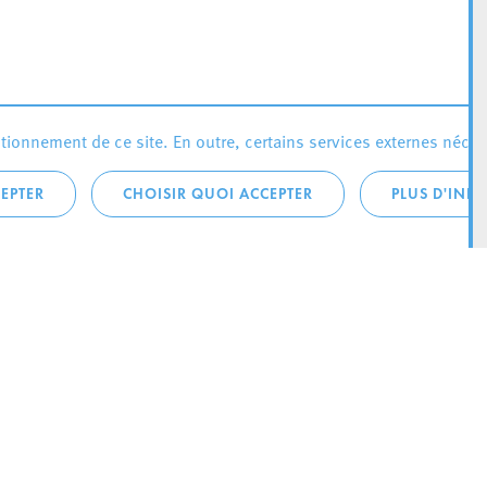
ionnement de ce site. En outre, certains services externes néces
EPTER
CHOISIR QUOI ACCEPTER
PLUS D'INF
téléphonique:
City Life
4 1
Actualités
ONTACTEZ LA
Agenda
ILLE D’ESCH
Since Esch2022