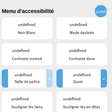
CITOYEN
ACTUALITÉS
PUBLICATIONS
CONTACT
Menu d'accessibilité
undefine
undefined
undefined
Noir-Blanc
Mode dyslexie
undefined
undefined
Contraste inversé
Contraste doux
oit fréquenter l’école.
undefined
undefined
’à l’âge de
16 ans accomplis
. L’élève qui a atteint
-
+
-
+
Taille de police
Zoom
i entraîne une dispense de l’enseignement en classe.
undefined
undefined
?
Souligner les liens
Souligner les en-têtes