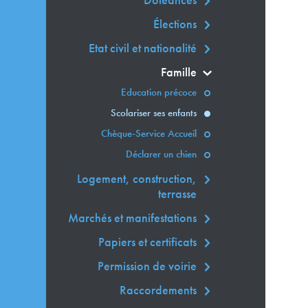
Doléances
Élections
Etat civil et nationalité
Famille
Education précoce
Scolariser ses enfants
Chèque-Service Accueil
Déclarer un chien
Logement, construction,
terrasse
Marchés et manifestations
Papiers et certificats
Permission de voirie
Raccordements