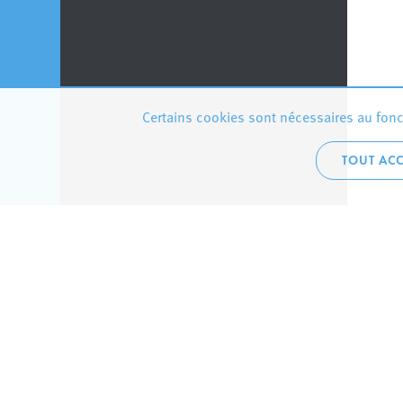
Certains cookies sont nécessaires au fonct
TOUT ACC
Accueil 
+352 275
C
V