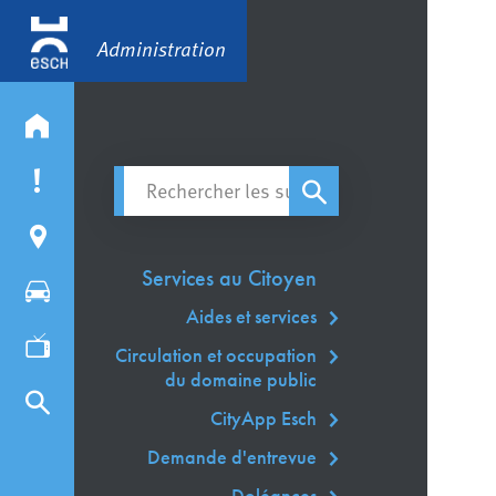
Administration
Rechercher les sujets
Services au Citoyen
Aides et services
Circulation et occupation
du domaine public
CityApp Esch
Demande d'entrevue