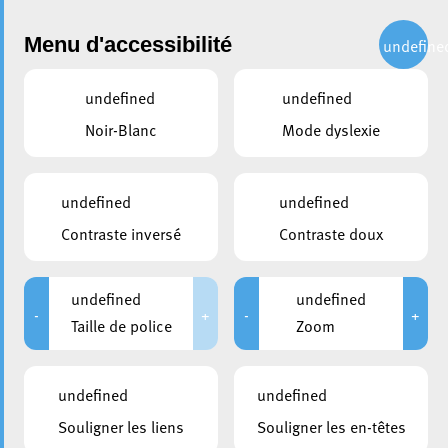
Administration
Menu d'accessibilité
undefine
undefined
undefined
Choisir un sujet
Noir-Blanc
Mode dyslexie
partager
Demande de place aux
undefined
undefined
marchés de la Ville
Contraste inversé
Contraste doux
Pour toute personne souhaitant participer aux marchés de
undefined
undefined
la Ville, une demande écrite précisant la nature de
-
+
-
+
Taille de police
Zoom
l’activité, la superficie de l’état et tout renseignement utile
doit être faite.
undefined
undefined
Il doit être joint à la demande l’ensemble des documents
Souligner les liens
Souligner les en-têtes
relatifs à l’activité.