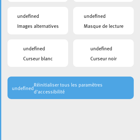
Liste des marchés de la Ville :
undefined
undefined
Marché bihebdomadaire (mardis et vendredis de 8-13
Images alternatives
Masque de lecture
heures) > Place de l’Hôtel de Ville
Kleedermoart (chaque dernier mardi du mois) > Place de
undefined
undefined
l’Hôtel de Ville
Curseur blanc
Curseur noir
Marché aux puces (1er samedi du mois) > Place de la
Résistance
Réinitialiser tous les paramètres
undefined
d'accessibilité
CONTACTS
Gestion Évènementielle
85, rue de l'Alzette
L-4011
Esch-sur-Alzette